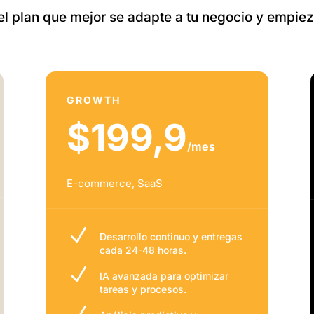
 el plan que mejor se adapte a tu negocio y empiez
GROWTH
$199,9
/mes
E-commerce, SaaS
N
Desarrollo continuo y entregas
cada 24-48 horas.
N
IA avanzada para optimizar
tareas y procesos.