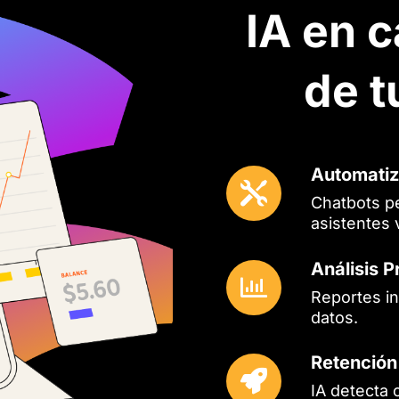
IA en 
de t
Automatiz

Chatbots pe
asistentes v
Análisis P

Reportes in
datos.
Retención

IA detecta 