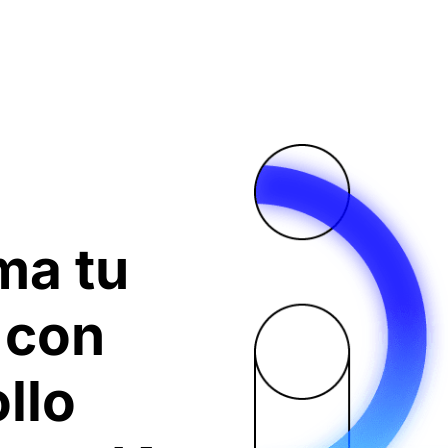
ma tu
 con
llo