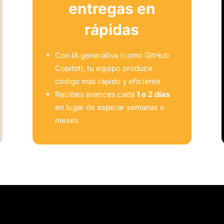
entregas en
rápidas
Con IA generativa (como GitHub
Copilot), tu equipo produce
código más rápido y eficiente.
Recibes avances cada
1 o 2 días
en lugar de esperar semanas o
meses.